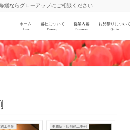
修繕ならグローアップにご相談ください
ホーム
当社について
営業内容
お見積りについ
Home
Grow-up
Business
Quote
例
舗施工事例
事務所・店舗施工事例