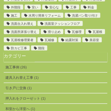
外階段
安い
安心な
工事
料金
施工
水周り簡単リフォーム
洗濯パン取り付け
洗面台入れ替え
洗面室クッションフロア
洗面所床張り替え
滑り止め
瓦修理
瓦屋根
瓦屋根修理業者
瓦補修
結露対策
美容室
防カビ工事
階段
カテゴリー
施工事例 (26)
建具入れ替え工事 (1)
引き戸に交換 (1)
押入れをクローゼット (1)
和室から洋室へ (1)