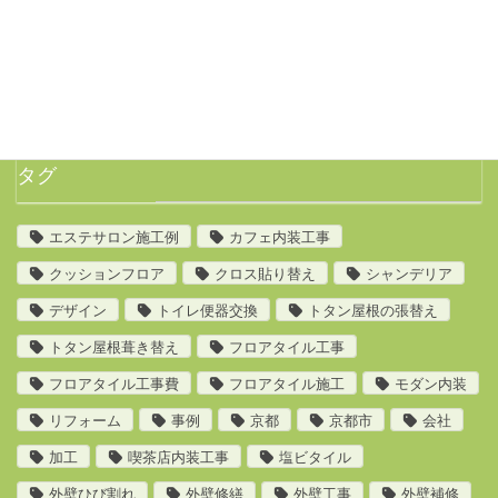
◆工事の見積り依頼、お問い合わせ以外のセールス
電話は一切お断りします。◆
タグ
エステサロン施工例
カフェ内装工事
クッションフロア
クロス貼り替え
シャンデリア
デザイン
トイレ便器交換
トタン屋根の張替え
トタン屋根葺き替え
フロアタイル工事
フロアタイル工事費
フロアタイル施工
モダン内装
リフォーム
事例
京都
京都市
会社
加工
喫茶店内装工事
塩ビタイル
外壁ひび割れ
外壁修繕
外壁工事
外壁補修