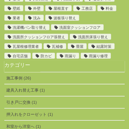
壁紙
外壁
屋根直す
工務店
料金
業者
沈み
波板張り替え
洗濯機パン取り替え
洗面室クッションフロア
洗面所クッションフロア張替え
洗面所床張り替え
瓦屋根修理業者
瓦補修
畳屋
結露対策
自宅店舗
防カビ
雨漏り
雨漏り修理
カテゴリー
施工事例 (26)
建具入れ替え工事 (1)
引き戸に交換 (1)
押入れをクローゼット (1)
和室から洋室へ (1)