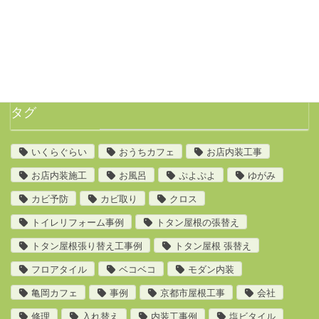
◆工事の見積り依頼、お問い合わせ以外のセールス
電話は一切お断りします。◆
タグ
いくらぐらい
おうちカフェ
お店内装工事
お店内装施工
お風呂
ぷよぷよ
ゆがみ
カビ予防
カビ取り
クロス
トイレリフォーム事例
トタン屋根の張替え
トタン屋根張り替え工事例
トタン屋根 張替え
フロアタイル
ベコベコ
モダン内装
亀岡カフェ
事例
京都市屋根工事
会社
修理
入れ替え
内装工事例
塩ビタイル